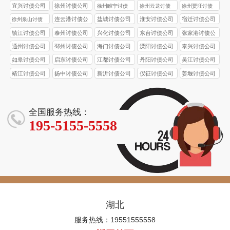
债公司
债公司
债公司
债公司
宜兴讨债公司
徐州讨债公司
徐州睢宁讨债
徐州云龙讨债
徐州贾汪讨债
公司
公司
公司
连云港讨债公
盐城讨债公司
淮安讨债公司
宿迁讨债公司
徐州泉山讨债
司
公司
镇江讨债公司
泰州讨债公司
兴化讨债公司
东台讨债公司
张家港讨债公
司
通州讨债公司
邳州讨债公司
海门讨债公司
溧阳讨债公司
泰兴讨债公司
如皋讨债公司
启东讨债公司
江都讨债公司
丹阳讨债公司
吴江讨债公司
靖江讨债公司
扬中讨债公司
新沂讨债公司
仪征讨债公司
姜堰讨债公司
全国服务热线：
195-5155-5558
湖北
服务热线：19551555558