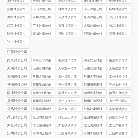
黄冈讨债公司
十堰讨债公司
枣阳讨债公司
老河口讨债公
恩施讨债公司
司
仙桃讨债公司
天门讨债公司
钟祥讨债公司
潜江讨债公司
麻城讨债公司
洪湖讨债公司
汉川讨债公司
赤壁讨债公司
松滋讨债公司
丹江口讨债公
司
武穴讨债公司
广水讨债公司
石首讨债公司
大冶讨债公司
枝江讨债公司
应城讨债公司
宜城讨债公司
当阳讨债公司
安陆讨债公司
宜都讨债公司
利川讨债公司
江苏讨债公司
南京讨债公司
南京江宁讨债
南京浦口讨债
南京六合讨债
南京溧水讨债
公司
公司
公司
公司
无锡讨债公司
无锡江阴讨债
无锡宜兴讨债
无锡滨湖讨债
无锡梁溪讨债
公司
公司
公司
公司
常州讨债公司
常州金坛讨债
常州溧阳讨债
常州天宁讨债
常州钟楼讨债
公司
公司
公司
公司
苏州讨债公司
苏州昆山讨债
苏州常熟讨债
苏州张家港讨
苏州太仓讨债
公司
公司
债公司
公司
南通讨债公司
南通海门讨债
南通启东讨债
南通海安讨债
南通如皋讨债
公司
公司
公司
公司
扬州讨债公司
扬州高邮市讨
扬州仪征市讨
扬州广陵区讨
扬州邗江区讨
债公司
债公司
债公司
债公司
常熟讨债公司
常熟承塘镇讨
常熟辛庄镇讨
常熟沙家浜讨
常熟董浜镇讨
债公司
债公司
债公司
债公司
昆山讨债公司
昆山周庄镇讨
昆山玉山镇讨
昆山锦溪镇讨
昆山周市镇讨
债公司
债公司
债公司
债公司
太仓讨债公司
太仓城厢镇讨
太仓沙溪镇讨
太仓浏河镇讨
太仓浮桥镇讨
债公司
债公司
债公司
债公司
江阴讨债公司
江阴璜土镇讨
江阴月城镇讨
江阴青阳镇讨
江阴徐霞客讨