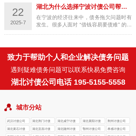
难重重。…
湖北为什么选择宁波讨债公司帮忙要债？4 大核心优势解析
22
在宁波的经济往来中，债务拖欠问题时有
2025-7
发生。很多人面对 “借钱容易要债难” 的困
境，往往不知所措。此时，选择宁波讨债
公司…
致力于帮助个人和企业解决债务问题
遇到疑难债务问题可以联系快易免费咨询
湖北讨债公司电话 195-5155-5558
城市分站
武汉讨债公司
湖北荆门讨债
湖北咸宁讨债
湖北襄阳讨债
荆州讨债公司
公司
公司
公司
湖北黄石讨债
湖北宜昌讨债
湖北随州讨债
鄂州讨债公司
孝感讨债公司
公司
公司
公司