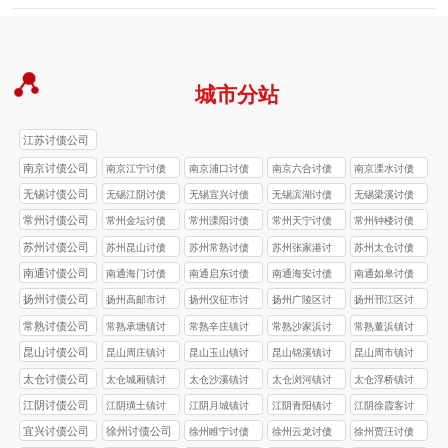
城市分站
江苏讨债公司
南京讨债公司
南京江宁讨债
南京浦口讨债
南京六合讨债
南京溧水讨债
公司
公司
公司
公司
无锡讨债公司
无锡江阴讨债
无锡宜兴讨债
无锡滨湖讨债
无锡梁溪讨债
公司
公司
公司
公司
常州讨债公司
常州金坛讨债
常州溧阳讨债
常州天宁讨债
常州钟楼讨债
公司
公司
公司
公司
苏州讨债公司
苏州昆山讨债
苏州常熟讨债
苏州张家港讨
苏州太仓讨债
公司
公司
债公司
公司
南通讨债公司
南通海门讨债
南通启东讨债
南通海安讨债
南通如皋讨债
公司
公司
公司
公司
扬州讨债公司
扬州高邮市讨
扬州仪征市讨
扬州广陵区讨
扬州邗江区讨
债公司
债公司
债公司
债公司
常熟讨债公司
常熟承塘镇讨
常熟辛庄镇讨
常熟沙家浜讨
常熟董浜镇讨
债公司
债公司
债公司
债公司
昆山讨债公司
昆山周庄镇讨
昆山玉山镇讨
昆山锦溪镇讨
昆山周市镇讨
债公司
债公司
债公司
债公司
太仓讨债公司
太仓城厢镇讨
太仓沙溪镇讨
太仓浏河镇讨
太仓浮桥镇讨
债公司
债公司
债公司
债公司
江阴讨债公司
江阴璜土镇讨
江阴月城镇讨
江阴青阳镇讨
江阴徐霞客讨
债公司
债公司
债公司
债公司
宜兴讨债公司
徐州讨债公司
徐州睢宁讨债
徐州云龙讨债
徐州贾汪讨债