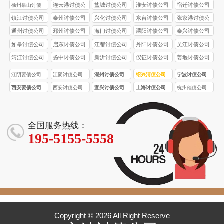
公司
公司
公司
连云港讨债公
盐城讨债公司
淮安讨债公司
宿迁讨债公司
徐州泉山讨债
司
公司
镇江讨债公司
泰州讨债公司
兴化讨债公司
东台讨债公司
张家港讨债公
司
通州讨债公司
邳州讨债公司
海门讨债公司
溧阳讨债公司
泰兴讨债公司
如皋讨债公司
启东讨债公司
江都讨债公司
丹阳讨债公司
吴江讨债公司
靖江讨债公司
扬中讨债公司
新沂讨债公司
仪征讨债公司
姜堰讨债公司
江阴要债公司
江阴讨债公司
湖州讨债公司
绍兴清债公司
宁波讨债公司
西安要债公司
西安讨债公司
宜兴讨债公司
上海讨债公司
杭州催债公司
全国服务热线：
195-5155-5558
Copyright © 2026 All Right Reserve