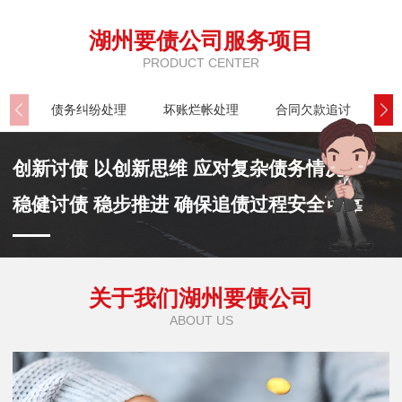
湖州要债公司服务项目
PRODUCT CENTER
债务纠纷处理
坏账烂帐处理
合同欠款追讨
公
创新讨债 以创新思维 应对复杂债务情况
稳健讨债 稳步推进 确保追债过程安全可靠
关于我们湖州要债公司
ABOUT US