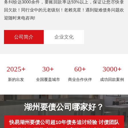
务纠纷达3000余件，要账回款率达93%以上，保证让您尽快拿
回欠款！同行业中的元老级别！老赖克星！遇到疑难债务问题欢
迎随时来电咨询!
公司简介
企业文化
+
+
+
+
2025
30
60
3000
新的出发
全国覆盖城市
商业合作伙伴
成功回款案例
湖州要债公司哪家好？
快易湖州要债公司超10年债务追讨经验 讨债团队